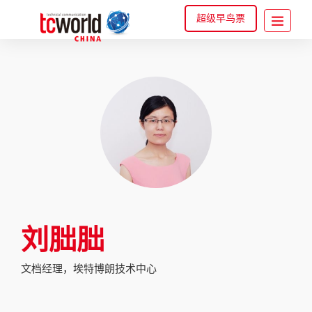
超级早鸟票
刘朏朏
文档经理，埃特博朗技术中心